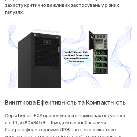
захисту критично важливих застосувань у різних
галузях.
Виняткова Ефективність та Компактність
Серія Liebert EXS пропонується в номіналах потужності
від 10 до 80 кВА/кВт. Ці моделі є моноблочними
безтрансформаторними ДБЖ, що підкреслює їхню
компактність та простоту інтеграції, а саме перевагу