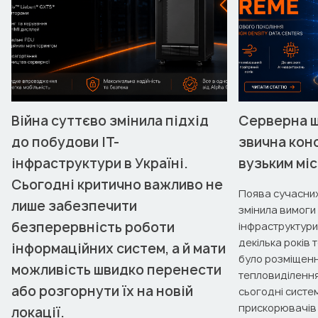
Війна суттєво змінила підхід
Серверна ш
до побудови ІТ-
звична кон
інфраструктури в Україні.
вузьким мі
Сьогодні критично важливо не
Поява сучасних
лише забезпечити
змінила вимоги 
безперервність роботи
інфраструктури
декілька років
інформаційних систем, а й мати
було розміщенн
можливість швидко перенести
тепловиділенням
або розгорнути їх на новій
сьогодні систе
прискорювачів N
локації.