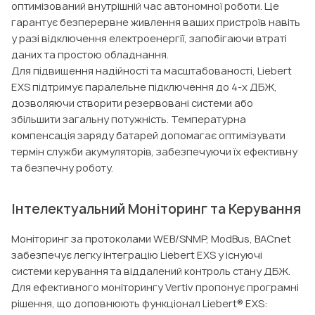
оптимізований внутрішній час автономної роботи. Це
гарантує безперервне живлення ваших пристроїв навіть
у разі відключення електроенергії, запобігаючи втраті
даних та простою обладнання.
Для підвищення надійності та масштабованості, Liebert
EXS підтримує паралельне підключення до 4-х ДБЖ,
дозволяючи створити резервовані системи або
збільшити загальну потужність. Температурна
компенсація заряду батарей допомагає оптимізувати
термін служби акумуляторів, забезпечуючи їх ефективну
та безпечну роботу.
Інтелектуальний Моніторинг та Керування
Моніторинг за протоколами WEB/SNMP, ModBus, BACnet
забезпечує легку інтеграцію Liebert EXS у існуючі
системи керування та віддалений контроль стану ДБЖ.
Для ефективного моніторингу Vertiv пропонує програмні
рішення, що доповнюють функціонал Liebert® EXS: