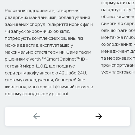
формувати нав
на одну шафу. 
Релокація підприємств, створення
обчислювальної
резервних майданчиків, облаштування
вимоги до серве
захищених споруд, відкриття нових філій
більшої ваги о
чи запуск виробничих об'єктів
монтажна глиби
потребують комплексних рішень, які
охолодження; •
можна ввести в експлуатацію у
менеджмент для
максимально стислі терміни. Саме таким
та мережевих п
рішенням є Vertiv™ SmartCabinet™ ID -
транспортуван
готовий мікро-ЦОД, що поєднує
укомплектовани
серверну шафу висотою 42U або 24U,
систему охолодження, безперебійне
живлення, моніторинг і фізичний захист в
одному заводському рішенні.