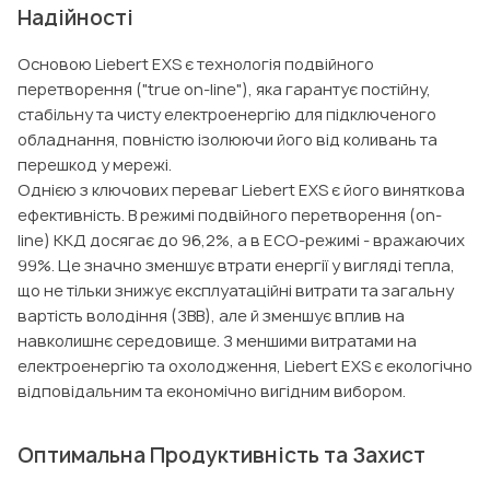
Надійності
Основою Liebert EXS є технологія подвійного
перетворення ("true on-line"), яка гарантує постійну,
стабільну та чисту електроенергію для підключеного
обладнання, повністю ізолюючи його від коливань та
перешкод у мережі.
Однією з ключових переваг Liebert EXS є його виняткова
ефективність. В режимі подвійного перетворення (on-
line) ККД досягає до 96,2%, а в EСO-режимі - вражаючих
99%. Це значно зменшує втрати енергії у вигляді тепла,
що не тільки знижує експлуатаційні витрати та загальну
вартість володіння (ЗВВ), але й зменшує вплив на
навколишнє середовище. З меншими витратами на
електроенергію та охолодження, Liebert EXS є екологічно
відповідальним та економічно вигідним вибором.
Оптимальна Продуктивність та Захист