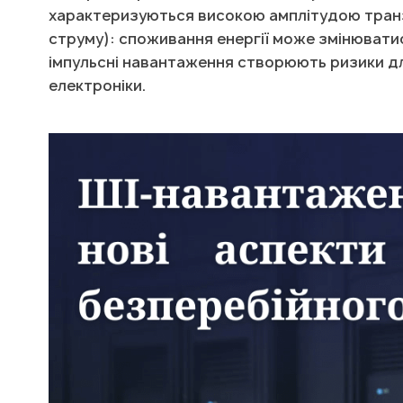
характеризуються високою амплітудою транз
струму): споживання енергії може змінюватися
імпульсні навантаження створюють ризики дл
електроніки.