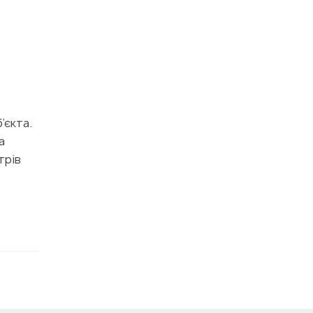
’єкта.
а
трів