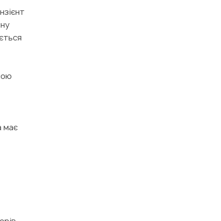
нзієнт
тну
ається
ною
а має