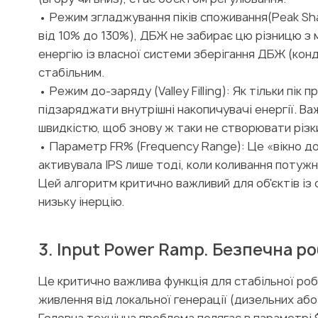
• Режим згладжування піків споживання(Peak Sha
від 10% до 130%), ДБЖ не забирає цю різницю з 
енергію із власної системи зберігання ДБЖ (кон
стабільним.
• Режим до-заряду (Valley Filling): Як тільки пі
підзаряджати внутрішні накопичувачі енергії. В
швидкістю, щоб знову ж таки не створювати різк
• Параметр FR% (Frequency Range): Це «вікно д
активувала IPS лише тоді, коли коливання потуж
Цей алгоритм критично важливий для об'єктів і
низьку інерцію.
3. Input Power Ramp. Безпечна р
Це критично важлива функція для стабільної ро
живлення від локальної генерації (дизельних або