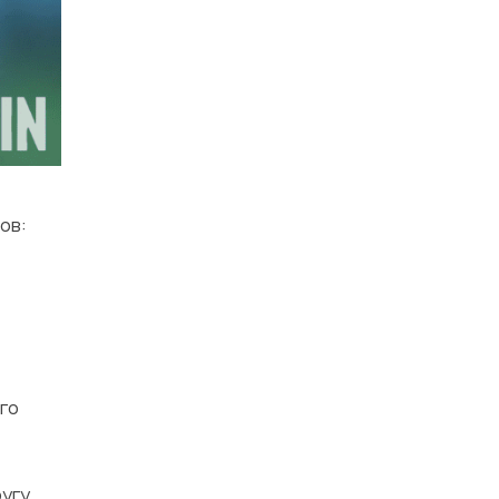
ов:
ого
ругу