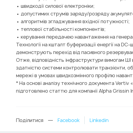
• швидкодії силової електроніки;
• допустимих струмів заряду/розряду акумулято
• алгоритмів згладжування вхідної потужності;
• теплової стабільності компонентів;
• керування передачею навантаження на генера
Технології на кшталт буферизації енергії на DC-
демонструють перехід від пасивного резервуван
Отже, відповідність інфраструктури вимогам ШІ
здатністю системи контролювати транзієнти, об
мережі в умовах швидкозмінного профілю наван
* На основі аналізу технічного документа Vertiv
підготовлено статтю для компанії Alpha Grissin I
Поділитися
Facebook
Linkedin