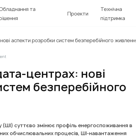
Обладнання та
Технічна
Проекти
рішення
підтримка
 нові аспекти розробки систем безперебійного живленн
ment
ата-центрах: нові
истем безперебійного
 (ШІ) суттєво змінює профіль енергоспоживання в
ичних обчислювальних процесів, ШІ-навантаження