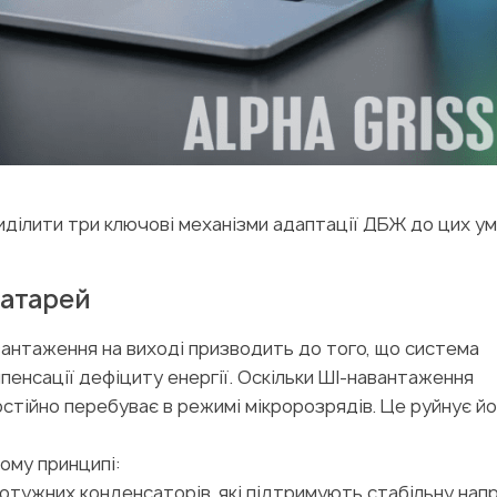
виділити три ключові механізми адаптації ДБЖ до цих ум
 батарей
вантаження на виході призводить до того, що система
енсації дефіциту енергії. Оскільки ШІ-навантаження
остійно перебуває в режимі мікророзрядів. Це руйнує й
шому принципі:
потужних конденсаторів, які підтримують стабільну нап