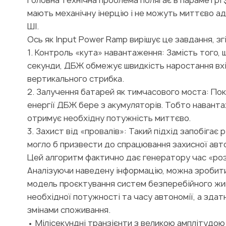
Головна технічна проблема полягає в параметрі $
мають механічну інерцію і не можуть миттєво ад
ШІ.
Ось як Input Power Ramp вирішує це завдання, згі
1. Контроль «кута» навантаження: Замість того,
секунди, ДБЖ обмежує швидкість наростання вхі
вертикального стрибка.
2. Залучення батарей як тимчасового моста: По
енергії ДБЖ бере з акумуляторів. Тобто наванта
отримує необхідну потужність миттєво.
3. Захист від «провалів»: Такий підхід запобігає
могло б призвести до спрацювання захисної авто
Цей алгоритм фактично дає генератору час «роз
Аналізуючи наведену інформацію, можна зробит
модель проєктування систем безперебійного жи
необхідної потужності та часу автономії, а зд
змінами споживання.
• Мілісекундні транзієнти з великою амплітудо