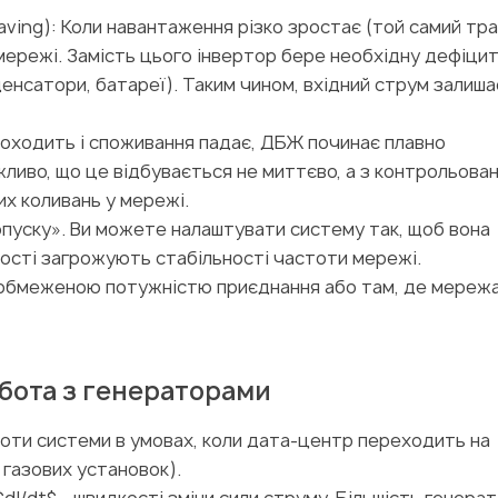
ving): Коли навантаження різко зростає (той самий тра
мережі. Замість цього інвертор бере необхідну дефіци
денсатори, батареї). Таким чином, вхідний струм залиш
к проходить і споживання падає, ДБЖ починає плавно
ажливо, що це відбувається не миттєво, а з контрольова
их коливань у мережі.
опуску». Ви можете налаштувати систему так, щоб вона
ності загрожують стабільності частоти мережі.
з обмеженою потужністю приєднання або там, де мереж
обота з генераторами
боти системи в умовах, коли дата-центр переходить на
 газових установок).