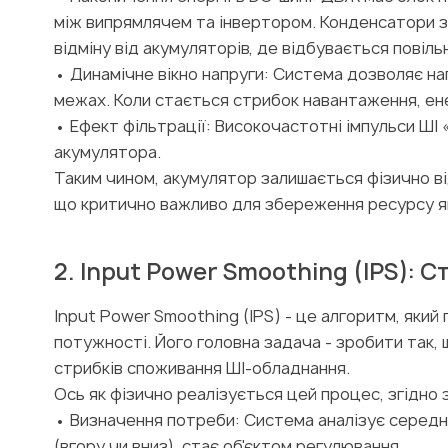
між випрямлячем та інвертором. Конденсатори з
відміну від акумуляторів, де відбувається повільн
• Динамічне вікно напруги: Система дозволяє нап
межах. Коли стається стрибок навантаження, ен
• Ефект фільтрації: Високочастотні імпульси ШІ
акумулятора.
Таким чином, акумулятор залишається фізично ві
що критично важливо для збереження ресурсу як 
2. Input Power Smoothing (IPS): С
Input Power Smoothing (IPS) - це алгоритм, як
потужності. Його головна задача - зробити так,
стрибків споживання ШІ-обладнання.
Ось як фізично реалізується цей процес, згідно 
• Визначення потреби: Система аналізує середнє
(вгору чи вниз), стає об'єктом регулювання.