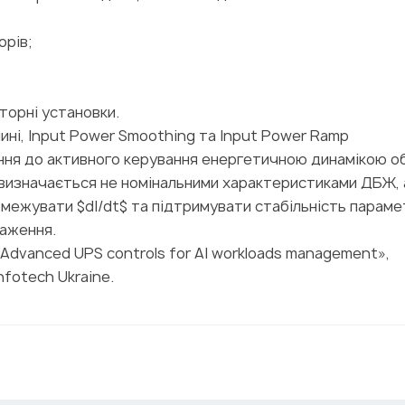
рів;
торні установки.
шині, Input Power Smoothing та Input Power Ramp
ня до активного керування енергетичною динамікою об
 визначається не номінальними характеристиками ДБЖ, 
межувати $dI/dt$ та підтримувати стабільність параме
таження.
 «Advanced UPS controls for AI workloads management»,
nfotech Ukraine.