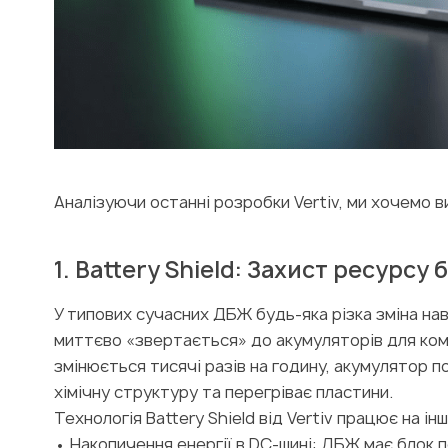
Аналізуючи останні розробки Vertiv, ми хочемо 
1. Battery Shield: Захист ресурсу
У типових сучасних ДБЖ будь-яка різка зміна на
миттєво «звертається» до акумуляторів для комп
змінюється тисячі разів на годину, акумулятор п
хімічну структуру та перегріває пластини.
Технологія Battery Shield від Vertiv працює на ін
• Накопичення енергії в DC-шині: ДБЖ має блок 