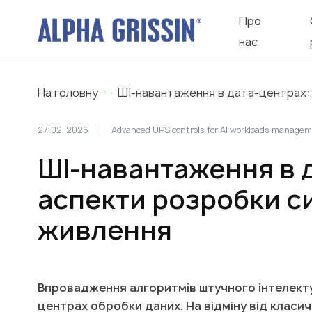
Про
нас
На головну
ШІ-навантаження в дата-центрах:
27. 02. 2026
Advanced UPS controls for AI workloads manage
ШІ-навантаження в д
аспекти розробки с
живлення
Впровадження алгоритмів штучного інтелекту
центрах обробки даних. На відміну від клас