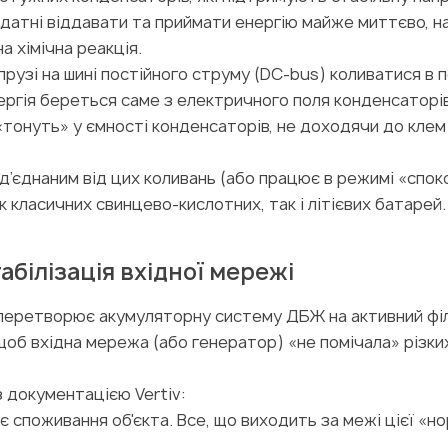
датні віддавати та приймати енергію майже миттєво, н
а хімічна реакція.
рузі на шині постійного струму (DC-bus) коливатися в 
ергія береться саме з електричного поля конденсаторів
 «тонуть» у ємності конденсаторів, не доходячи до клем
д’єднаним від цих коливань (або працює в режимі «спок
класичних свинцево-кислотних, так і літієвих батарей.
табілізація вхідної мережі
ий перетворює акумуляторну систему ДБЖ на активний фі
 щоб вхідна мережа (або генератор) «не помічала» різки
з документацією Vertiv:
 споживання об'єкта. Все, що виходить за межі цієї «н