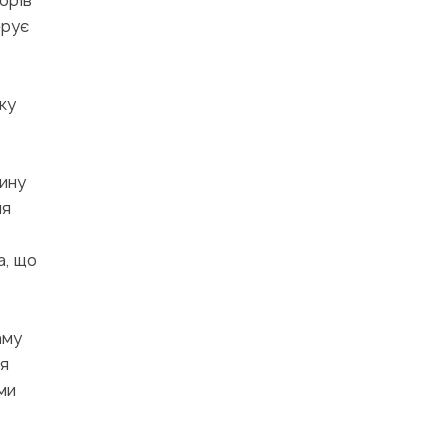
орів
ерує
ку
ину
ня
а, що
аму
ня
ми