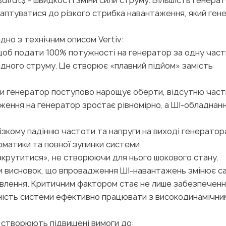
dI/dt$ - швидкості зміни сили струму. Більшість генерат
аптуватися до різкого стрибка навантаження, який ген
дно з технічним описом Vertiv:
 щоб подати 100% потужності на генератор за одну част
дного струму. Це створює «плавний підйом» замість
ки генератор поступово нарощує оберти, відсутню част
ження на генератор зростає рівномірно, а ШІ-обладнан
 різкому падінню частоти та напруги на виході генератор
матики та повної зупинки системи.
крутитися», не створюючи для нього шокового стану.
и висновок, що впровадження ШІ-навантажень змінює с
влення. Критичним фактором стає не лише забезпечен
атність системи ефективно працювати з високодинамічни
ю створюють підвищені вимоги до: