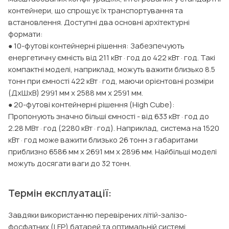
контейнери, що спрощує їх транспортування та
встановлення. Доступні два основні архітектурні
формати:
● 10-футові контейнерні рішення: Забезпечують
енергетичну ємність від 211 кВт·год до 422 кВт·год. Такі
компактні моделі, наприклад, можуть важити близько 8.5
тонн при ємності 422 кВт·год, маючи орієнтовні розміри
(ДxШxВ) 2991 мм x 2588 мм x 2591 мм.
● 20-футові контейнерні рішення (High Cube):
Пропонують значно більші ємності - від 633 кВт·год до
2.28 МВт·год (2280 кВт·год). Наприклад, система на 1520
кВт·год може важити близько 26 тонн з габаритами
приблизно 6586 мм x 2691 мм x 2896 мм. Найбільші моделі
можуть досягати ваги до 32 тонн.
Термін експлуатації:
Завдяки використанню перевірених літій-залізо-
фосфатних (LFP) батарей та оптимальній системі