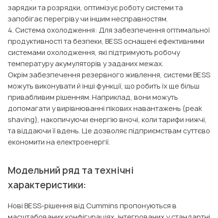
зарядки та розрядки, оптимізує роботу системи та
запобігає перегріву чи іншим несправностям.
4. Система охолодження: Для забезпечення оптимальної
продуктивності та безпеки, BESS оснащені ефективними
системами охолодження, які підтримують робочу
температуру акумуляторів у заданих межах.
Окрім забезпечення резервного живлення, системи BESS
можуть виконувати й інші функції, що робить їх ще більш
привабливим рішенням. Наприклад, вони можуть
допомагати у вирівнюванні пікових навантажень (peak
shaving), накопичуючи енергію вночі, коли тарифи нижчі,
та віддаючи її вдень. Це дозволяє підприємствам суттєво
економити на електроенергії.
Модельний ряд та технічні
характеристики:
Нові BESS-рішення від Cummins пропонуються в
масштабованих конфігураціях, інтегрованих у стандартні