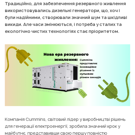
Традиційно, для забезпечення резервного живлення
використовувались дизельні генератори, що, хоч і
були надійними, створювали значний шум та шкідливі
викиди. Але часи змінюються, і потреба у сталих та
екологічно чистих технологіях стає пріоритетом.
Компанія Cummins, світовий лідер у виробництві рішень
для генерації електроенергії, зробила значний крок у
майбутнє, представивши свою першу повністю