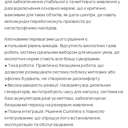
для забезпечення стабільного та миттєвого живлення у
разі відключення основної мережі, що є критично
важливим для таких об’єктів, як дата-центри, де навіть
мілісекундні перебої можуть призвести до
катастрофічних наслідків.
Ключовими перевагами цього рішення є:
● Нульовий рівень викидів: Відсутність вихлопних газів
робить систему ідеальним вибором для міських умов, де
екологічні норми стають все більш суворішими.
● Тиха робота: Практично безшумна робота, що
дозволяє розміщувати систему поблизу житлових або
офісних будівель, не створюючи дискомфорту.
● Висока швидкість реакції: На відміну від дизельних
генераторів, які потребують часу для запуску, система на
базі акумуляторів реагує миттєво, забезпечуючи
безшовний перехід на резервне живлення.
● Повна інтеграція: Рішення Cummins є повністю
інтегрованим, що спрощує його встановлення,
експлуатацію та обслуговування.