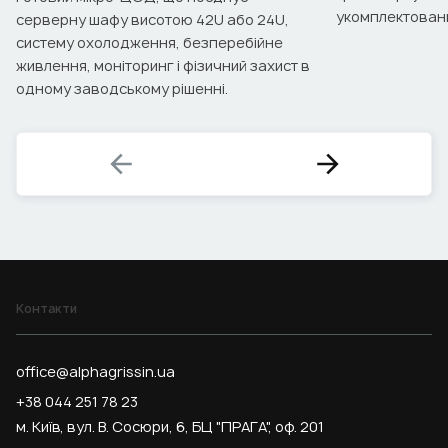
укомплектовани
серверну шафу висотою 42U або 24U,
систему охолодження, безперебійне
живлення, моніторинг і фізичний захист в
одному заводському рішенні.
Контакти
office@alphagrissin.ua
+38 044 251 78 23
м. Київ, вул. В. Сосюри, 6, БЦ "ПРАГА", оф. 201