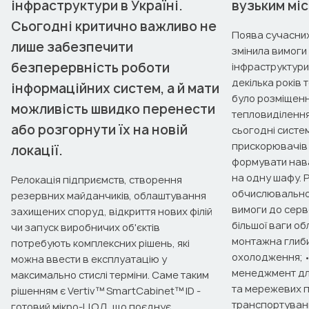
інфраструктури в Україні.
вузьким мі
Сьогодні критично важливо не
Поява сучасних
лише забезпечити
змінила вимоги 
безперервність роботи
інфраструктури
декілька років
інформаційних систем, а й мати
було розміщенн
можливість швидко перенести
тепловиділенням
або розгорнути їх на новій
сьогодні систе
прискорювачів N
локації.
формувати нав
на одну шафу. 
Релокація підприємств, створення
обчислювальної
резервних майданчиків, облаштування
вимоги до серве
захищених споруд, відкриття нових філій
більшої ваги о
чи запуск виробничих об'єктів
монтажна глиби
потребують комплексних рішень, які
охолодження; •
можна ввести в експлуатацію у
менеджмент для
максимально стислі терміни. Саме таким
та мережевих п
рішенням є Vertiv™ SmartCabinet™ ID -
транспортуван
готовий мікро-ЦОД, що поєднує