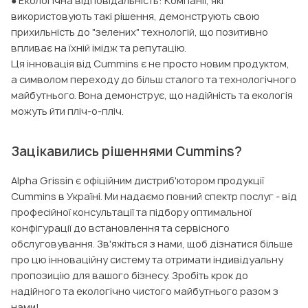
● Екологічна відповідальність: Компанії, які
використовують такі рішення, демонструють свою
прихильність до "зелених" технологій, що позитивно
впливає на їхній імідж та репутацію.
Ця інновація від Cummins є не просто новим продуктом,
а символом переходу до більш сталого та технологічного
майбутнього. Вона демонструє, що надійність та екологія
можуть йти пліч-о-пліч.
Зацікавились рішеннями Cummins?
Alpha Grissin є офіційним дистриб'ютором продукції
Cummins в Україні. Ми надаємо повний спектр послуг - від
професійної консультації та підбору оптимальної
конфігурації до встановлення та сервісного
обслуговування. Зв'яжіться з нами, щоб дізнатися більше
про цю інноваційну систему та отримати індивідуальну
пропозицію для вашого бізнесу. Зробіть крок до
надійного та екологічно чистого майбутнього разом з
нами!