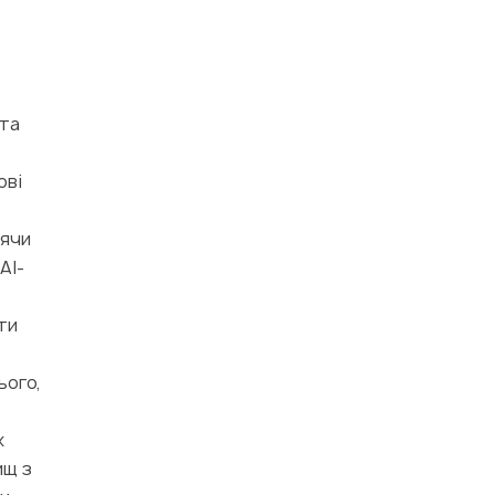
 та
ові
дячи
AI-
ти
ього,
х
ищ з