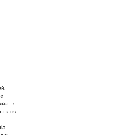
й.
не
бійного
овністю
під