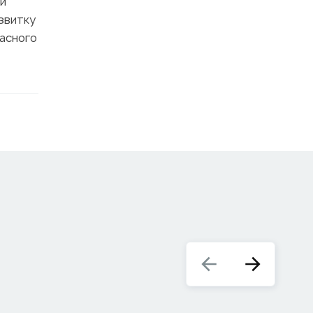
чи
озвитку
часного