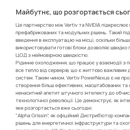
Майбутнє, що розгортається сьо
Це партнерство між Vertiv та NVIDIA підкреслю
префабрикованих та модульних рішень. Такий пі
введення в експлуатацію на місці, оскільки біль
використовувати готові блоки дозволяє швидко 
ЦОД з неймовірною швидкістю.
Рідинне охолодження, що працює у взаємодії з 
все тепло від серверів, що є життєво важливим 
систем. Таким чином, Vertiv PowerNexus є не пр
створення більш ефективних, масштабованих та 
ненаситний апетит штучного інтелекту до обчис
технологічної революції. Це демонструє, як інт
яке розгортається вже сьогодні.
"Alpha Grissin", як офіційний Дистриб'ютор компан
рішень для енергетичної інфраструктури та ох