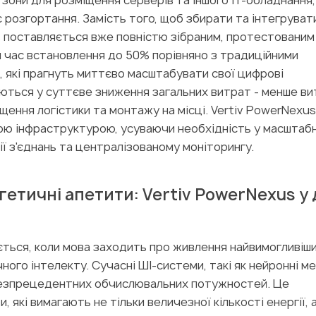
 зони для розміщення серверів та іншого IT-обладнання
 розгортання. Замість того, щоб збирати та інтегруват
s поставляється вже повністю зібраним, протестованим
 час встановлення до 50% порівняно з традиційними
, які прагнуть миттєво масштабувати свої цифрові
муються у суттєве зниження загальних витрат - менше в
щення логістики та монтажу на місці. Vertiv PowerNexus
ою інфраструктурою, усуваючи необхідність у масштаб
ї з'єднань та централізованому моніторингу.
гетичні апетити: Vertiv PowerNexus у д
ється, коли мова заходить про живлення найвимогливіши
чного інтелекту. Сучасні ШI-системи, такі як нейронні м
безпрецедентних обчислювальних потужностей. Це
 які вимагають не тільки величезної кількості енергії, 