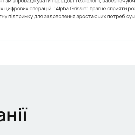
ієнтам впроваджувати передові технології, забезпечую
іх цифрових операцій. "Alpha Grissin" прагне сприяти р
ертну підтримку для задоволення зростаючих потреб су
нії