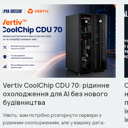
Vertiv CoolChip CDU 70: рідинне
охолодження для AI без нового
будівництва
п
Уявіть: вам потрібно розгорнути сервери з
рідинним охолодженням, але у вашому дата-