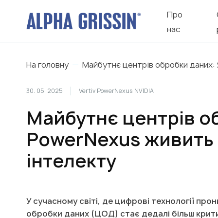
Про
нас
На головну
Майбутнє центрів обробки даних:
30. 05. 2025
Vertiv PowerNexus NVIDIA
Майбутнє центрів об
PowerNexus живить
інтелекту
У сучасному світі, де цифрові технології про
обробки даних (ЦОД) стає дедалі більш крит