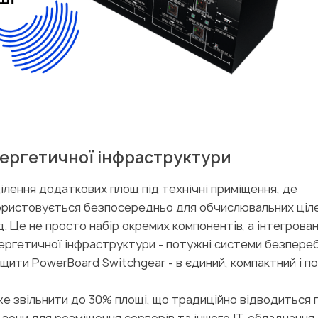
ергетичної інфраструктури
лення додаткових площ під технічні приміщення, де
користовується безпосередньо для обчислювальних ціле
. Це не просто набір окремих компонентів, а інтегрова
енергетичної інфраструктури - потужні системи безпере
щити PowerBoard Switchgear - в єдиний, компактний і п
е звільнити до 30% площі, що традиційно відводиться 