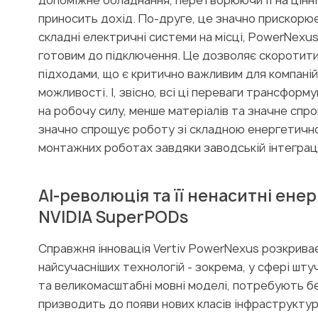
допоміжне обладнання, перетворюючи її на цінні
приносить дохід. По-друге, це значно прискорює
складні електричні системи на місці, PowerNexu
готовим до підключення. Це дозволяє скоротити
підходами, що є критично важливим для компаній
можливості. І, звісно, всі ці переваги трансфор
на робочу силу, менше матеріалів та значне спро
значно спрощує роботу зі складною енергетичн
монтажних роботах завдяки заводській інтеграці
AI-революція та її ненаситні енер
NVIDIA SuperPODs
Справжня інновація Vertiv PowerNexus розкрива
найсучасніших технологій - зокрема, у сфері шту
та великомасштабні мовні моделі, потребують 
призводить до появи нових класів інфраструктури,