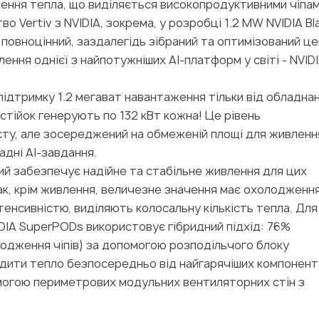
ння тепла, що виділяється високопродуктивними чіпам
о Vertiv з NVIDIA, зокрема, у розробці 1.2 MW NVIDIA Bl
 повноцінний, заздалегідь зібраний та оптимізований ц
ення однієї з найпотужніших AI-платформ у світі - NVID
підтримку 1.2 мегават навантаження тільки від обладнан
 стійок генерують по 132 кВт кожна! Це рівень
сту, але зосереджений на обмеженій площі для живленн
адні AI-завдання.
ий забезпечує надійне та стабільне живлення для цих
, крім живлення, величезне значення має охолодження
енсивністю, виділяють колосальну кількість тепла. Для
DIA SuperPODs використовує гібридний підхід: 76%
одження чіпів) за допомогою розподільчого блоку
одити тепло безпосередньо від найгарячіших компоненті
могою периметрових модульних вентиляторних стін з