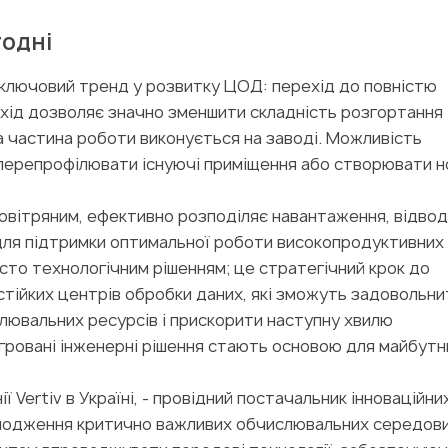
годні
є ключовий тренд у розвитку ЦОД: перехід до повністю
дхід дозволяє значно зменшити складність розгортання
ша частина роботи виконується на заводі. Можливість
перепрофілювати існуючі приміщення або створювати н
повітряним, ефективно розподіляє навантаження, відво
для підтримки оптимальної роботи високопродуктивних 
осто технологічним рішенням; це стратегічний крок до
стійких центрів обробки даних, які зможуть задовольни
лювальних ресурсів і прискорити наступну хвилю
егровані інженерні рішення стають основою для майбутн
ії Vertiv в Україні, - провідний постачальник інноваційни
олодження критично важливих обчислювальних середов