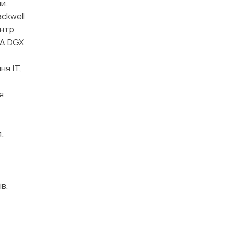
и.
ackwell
ентр
IA DGX
ня IT,
я
.
в.