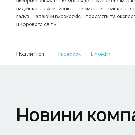
використанням ШІ. Компанія допомагає своїм кл
надійність, ефективність та масштабованість їхн
галузі, надаючи високоякісні продукти та експ
цифрового світу.
Поділитися
Facebook
Linkedin
Новини компа