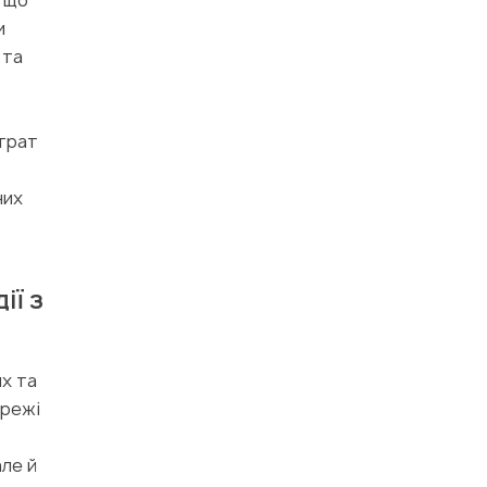
, що
и
 та
итрат
них
ії з
х та
ережі
але й