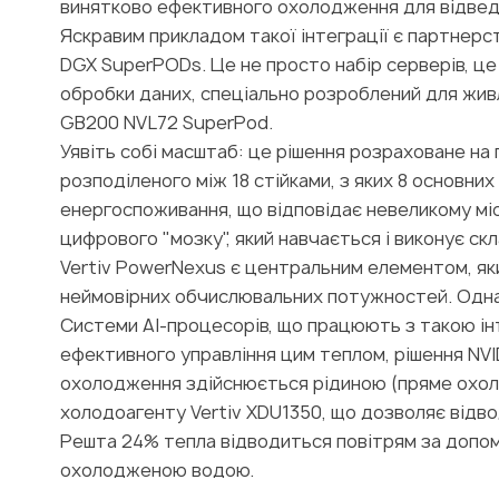
винятково ефективного охолодження для відведе
Яскравим прикладом такої інтеграції є партнерств
DGX SuperPODs. Це не просто набір серверів, це
обробки даних, спеціально розроблений для живл
GB200 NVL72 SuperPod.
Уявіть собі масштаб: це рішення розраховане на 
розподіленого між 18 стійками, з яких 8 основних
енергоспоживання, що відповідає невеликому мі
цифрового "мозку", який навчається і виконує скл
Vertiv PowerNexus є центральним елементом, як
неймовірних обчислювальних потужностей. Однак
Системи AI-процесорів, що працюють з такою інт
ефективного управління цим теплом, рішення NVI
охолодження здійснюється рідиною (пряме охол
холодоагенту Vertiv XDU1350, що дозволяє відв
Решта 24% тепла відводиться повітрям за допо
охолодженою водою.