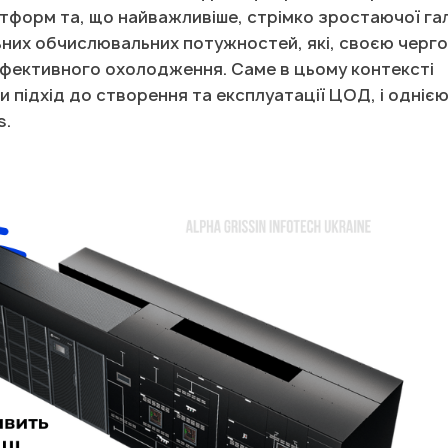
латформ та, що найважливіше, стрімко зростаючої га
ьних обчислювальних потужностей, які, своєю черго
 ефективного охолодження. Саме в цьому контексті
и підхід до створення та експлуатації ЦОД, і однією
s.