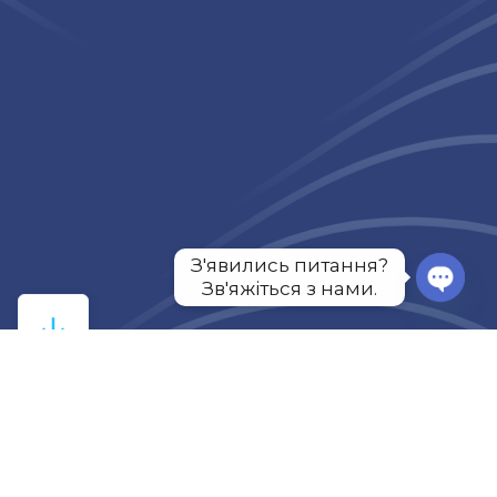
З'явились питання?

Зв'яжіться з нами.
Сontact us:
office@alphagrissin.ua
+38 044 251 78 23