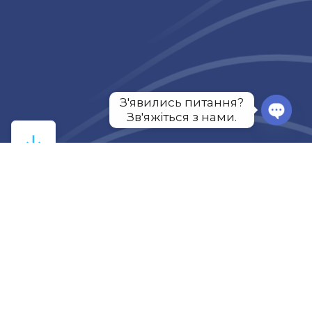
З'явились питання?

Зв'яжіться з нами.
Про компанію
Компанія Альфа Гріссін уклала партнерську угоду
про співпрацю і просування рішень Dura Line.