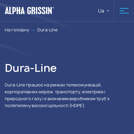
Ua
На головну
Dura-Line
Dura-Line
Dura-Line працює на ринках телекомунікацій,
корпоративних мереж, транспорту, електрики і
природного газу і є визнаним виробником труб з
поліетилену високої щільності (HDPE).