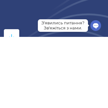
З'явились питання?

Зв'яжіться з нами.
Open
chat
Основні відомості